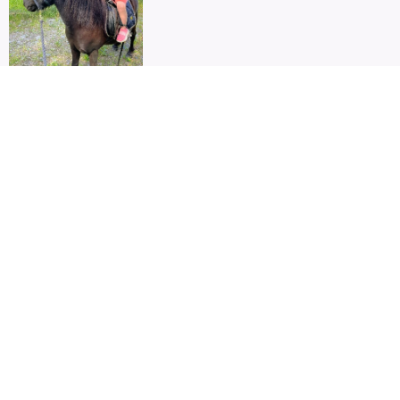
Ponnyridningen
passar från 2 år.
Vi är ingen
ridskola utan
endast en
frilufsaktivitet i