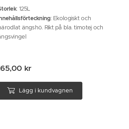
Storlek
: 125L
Innehållsförteckning
: Ekologiskt och
närodlat ängshö. Rikt på bla. timotej och
ängsvingel
165,00
kr
Lägg i kundvagnen