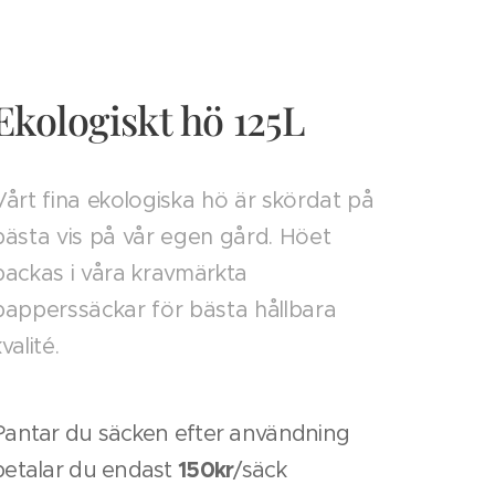
Ekologiskt hö 125L
Vårt fina ekologiska hö är skördat på
bästa vis på vår egen gård. Höet
packas i våra kravmärkta
papperssäckar för bästa hållbara
valité.
Pantar du säcken efter användning
150kr
betalar du endast
/säck