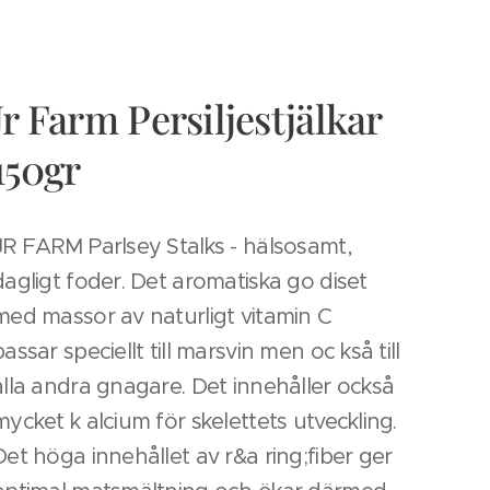
Jr Farm Persiljestjälkar
150gr
JR FARM Parlsey Stalks - hälsosamt,
dagligt foder. Det aromatiska go diset
med massor av naturligt vitamin C
passar speciellt till marsvin men oc kså till
alla andra gnagare. Det innehåller också
mycket k alcium för skelettets utveckling.
Det höga innehållet av r&a ring;fiber ger