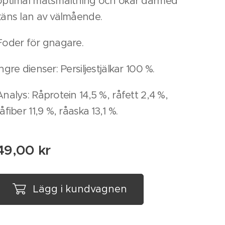
optimal matsmältning och ökar därmed
käns lan av välmående.
Foder för gnagare.
Ingre dienser: Persiljestjälkar 100 %.
Analys: Råprotein 14,5 %, råfett 2,4 %,
råfiber 11,9 %, råaska 13,1 %.
49,00
kr
Lägg i kundvagnen