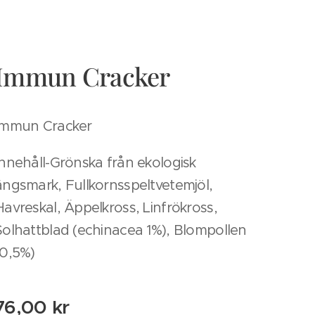
Immun Cracker
Immun Cracker
Innehåll-Grönska från ekologisk
ängsmark, Fullkornsspeltvetemjöl,
Havreskal, Äppelkross, Linfrökross,
Solhattblad (echinacea 1%), Blompollen
(0,5%)
76,00
kr