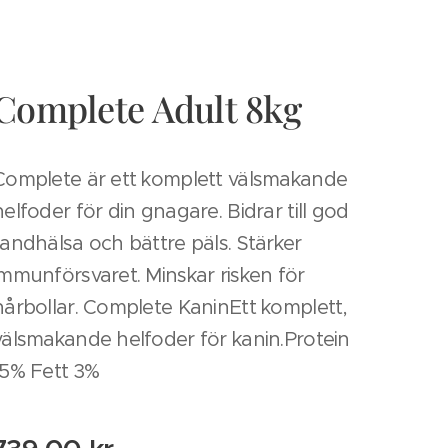
Complete Adult 8kg
Complete är ett komplett välsmakande
helfoder för din gnagare. Bidrar till god
tandhälsa och bättre päls. Stärker
immunförsvaret. Minskar risken för
hårbollar. Complete KaninEtt komplett,
välsmakande helfoder för kanin.Protein
15% Fett 3%