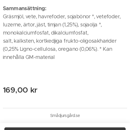
Sammansättning:
Gräsmjöl, vete, havrefoder, sojabönor *, vetefoder,
luzerne, ärtor, jäst, timjan (1,25%), sojaolja *,
monokalciumfosfat, dikalciumfosfat,
salt, kalksten, kortkedjiga frukto-oligosakharider
(0,25% Ligno-cellulosa, oregano (0,06%). * Kan
innehålla GM-material
169,00
kr
Smådjursgård.se